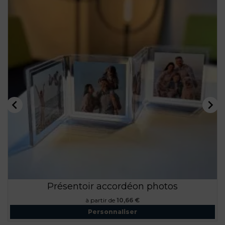


Présentoir accordéon photos
Prix
à partir de
10,66 €
Personnaliser