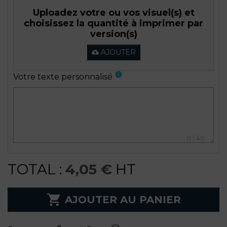
Uploadez votre ou vos visuel(s) et
choisissez la quantité à imprimer par
version(s)
AJOUTER
cloud_upload
info
Votre texte personnalisé
0
/
40
TOTAL :
4,05 €
HT

AJOUTER AU PANIER