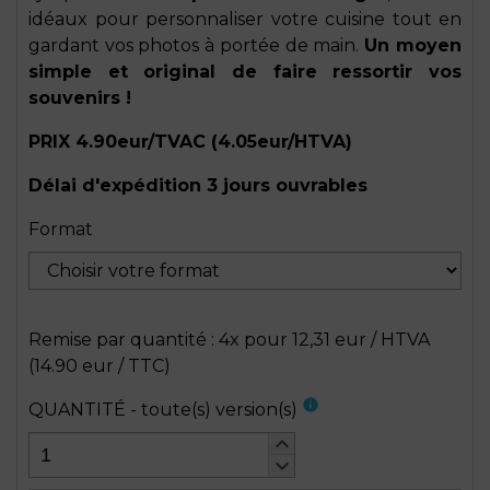
idéaux pour personnaliser votre cuisine tout en
gardant vos photos à portée de main.
Un moyen
simple et original de faire ressortir vos
souvenirs !
PRIX 4.90
eur/TVAC (4.05eur/HTVA)
Délai d'expédition 3 jours ouvrables
Format
Remise par quantité : 4x pour 12,31 eur / HTVA
(14.90 eur / TTC)
info
QUANTITÉ - toute(s) version(s)
keyboard_arrow_up
keyboard_arrow_down