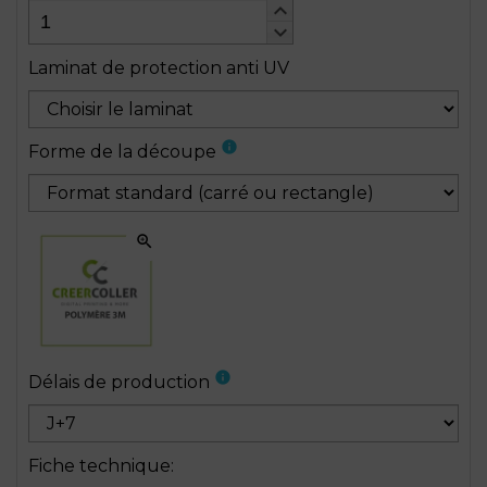
keyboard_arrow_up
keyboard_arrow_down
Laminat de protection anti UV
info
Forme de la découpe
zoom_in
info
Délais de production
Fiche technique
: