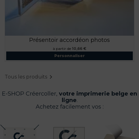
Présentoir accordéon photos
Prix
à partir de
10,66 €
Personnaliser

Tous les produits
E-SHOP Créercoller,
votre imprimerie belge en
ligne
.
Achetez facilement vos :