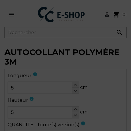


shopping_cart
(0)

AUTOCOLLANT POLYMÈRE
3M
info
Longueur
keyboard_arrow_up
cm
keyboard_arrow_down
info
Hauteur
keyboard_arrow_up
cm
keyboard_arrow_down
info
QUANTITÉ - toute(s) version(s)