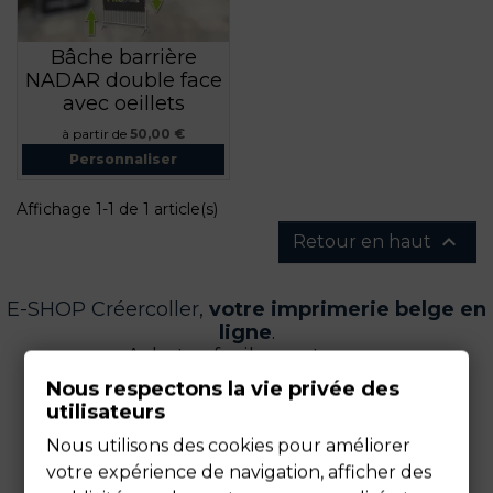
Bâche barrière
NADAR double face
avec oeillets
Prix
à partir de
50,00 €
Personnaliser
Affichage 1-1 de 1 article(s)

Retour en haut
E-SHOP Créercoller,
votre imprimerie belge en
ligne
.
Achetez facilement vos :
Nous respectons la vie privée des
utilisateurs
Nous utilisons des cookies pour améliorer
votre expérience de navigation, afficher des