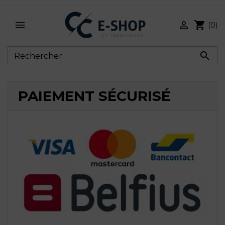


shopping_cart
(0)

PAIEMENT SÉCURISÉ