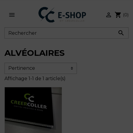


shopping_cart
(0)

ALVÉOLAIRES
Affichage 1-1 de 1 article(s)