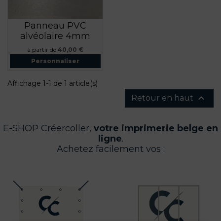
Panneau PVC
alvéolaire 4mm
Prix
à partir de
40,00 €
Personnaliser
Affichage 1-1 de 1 article(s)

Retour en haut
E-SHOP Créercoller,
votre imprimerie belge en
ligne
.
Achetez facilement vos :