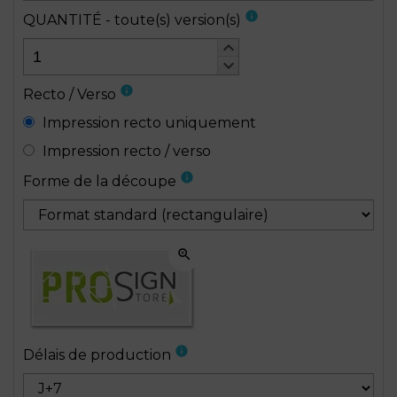
info
QUANTITÉ - toute(s) version(s)
keyboard_arrow_up
keyboard_arrow_down
info
Recto / Verso
Impression recto uniquement
Impression recto / verso
info
Forme de la découpe
zoom_in
info
Délais de production