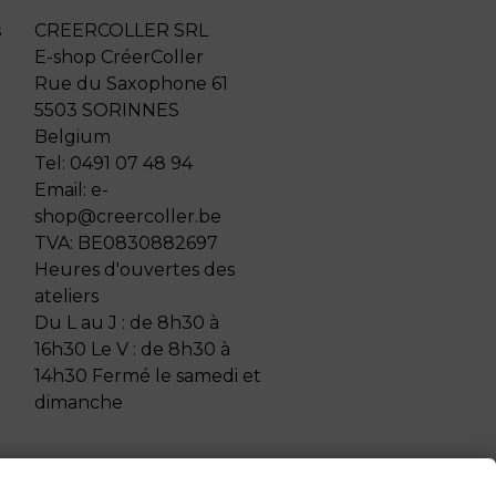
s
CREERCOLLER SRL
E-shop CréerColler
Rue du Saxophone 61
5503 SORINNES
Belgium
Tel:
0491 07 48 94
Email:
e-
shop@creercoller.be
TVA:
BE0830882697
Heures d'ouvertes des
ateliers
Du L au J : de 8h30 à
16h30 Le V : de 8h30 à
14h30 Fermé le samedi et
dimanche