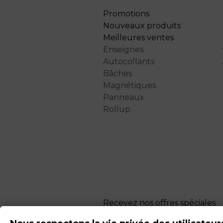
Promotions
Nouveaux produits
Meilleures ventes
Enseignes
Autocollants
Bâches
Magnétiques
Panneaux
Rollup
Recevez nos offres spéciales