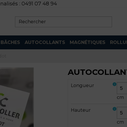
nalisés :
0491 07 48 94

BÂCHES
AUTOCOLLANTS
MAGNÉTIQUES
ROLLU
dot
AUTOCOLLAN
info
Longueur
cm
info
Hauteur
cm