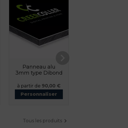

Panneau alu
Magnets frigo
3mm type Dibond
Prix
Prix
à partir de
90,00 €
à partir de
4,05 €
Personnaliser
Personnaliser

Tous les produits