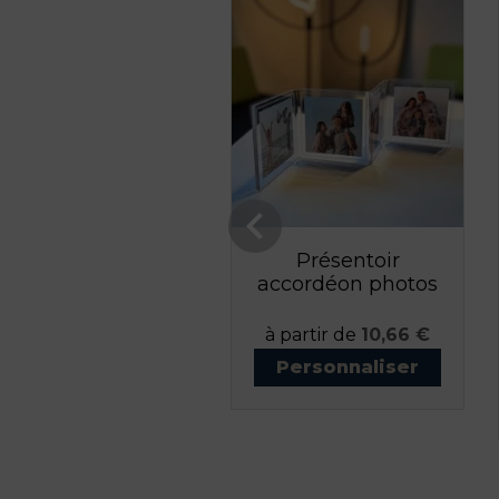

utocollant vinyle
Présentoir
coulé 3D
accordéon photos
Prix
Prix
à partir de
80,00 €
à partir de
10,66 €
Personnaliser
Personnaliser