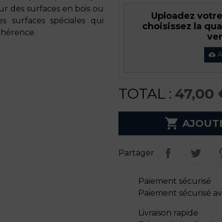
r des surfaces en bois ou
Uploadez votre 
s surfaces spéciales qui
choisissez la qu
dhérence.
ver
A
cloud_upload
TOTAL :
47,00 

AJOUT
Partager
Paiement sécurisé
Paiement sécurisé a
Livraison rapide