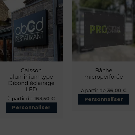
Caisson
Bâche
aluminium type
microperforée
Dibond éclairage
LED
Prix
à partir de
36,00 €
Prix
à partir de
163,50 €
Personnaliser
Personnaliser