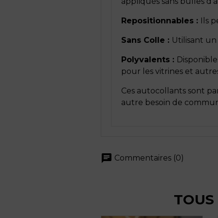
appliqués sans bulles d'ai
Repositionnables :
Ils 
Sans Colle :
Utilisant un
Polyvalents :
Disponibles
pour les vitrines et autres
Ces autocollants sont pa
autre besoin de communi
chat
Commentaires (0)
TOUS