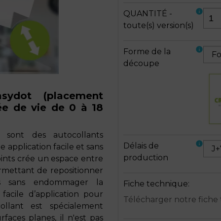
info
QUANTITÉ -
toute(s) version(s)
info
Forme de la
découpe
asydot (placement
ée de vie de 0 à 18
 sont des autocollants
info
Délais de
application facile et sans
production
oints crée un espace entre
ermettant de repositionner
nts sans endommager la
Fiche technique
:
 facile d’application pour
Télécharger notre fiche
ollant est spécialement
faces planes, il n'est pas