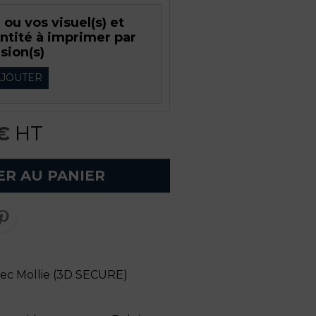
ou vos visuel(s) et
antité à imprimer par
sion(s)
JOUTER
€
HT
ER AU PANIER
vec Mollie (3D SECURE)