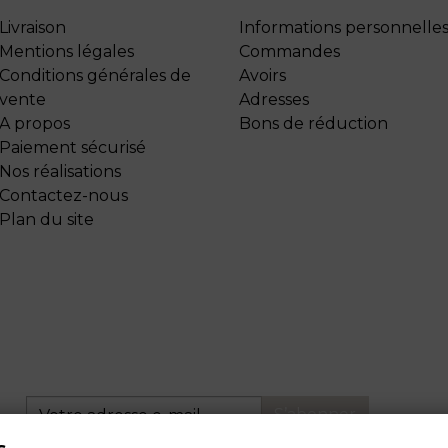
Livraison
Informations personnelle
Mentions légales
Commandes
Conditions générales de
Avoirs
vente
Adresses
A propos
Bons de réduction
Paiement sécurisé
Nos réalisations
Contactez-nous
Plan du site
S’abonner
J'accepte les conditions générales et